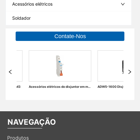
Acessórios elétricos
Soldador
Contate-Nos
isjuntor em miniatura
ADW5-1600 Disjuntor integrado de armação de plástico
Disjuntor Universal Inteligente ADW3-1600
NAVEGAÇÃO
Produtos