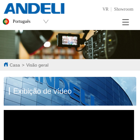
VR
Showroom
Português
Casa
>
Visão geral
丨
Exibição de vídeo