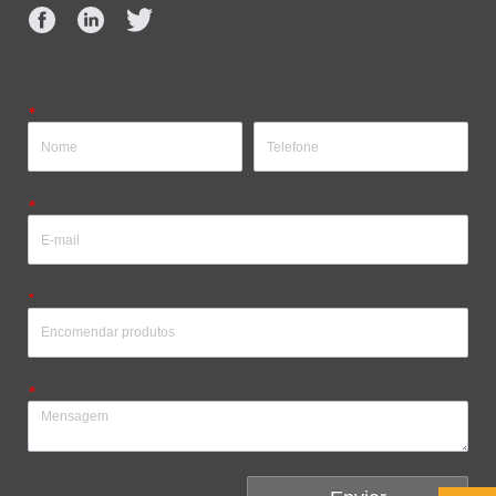
*
*
*
*