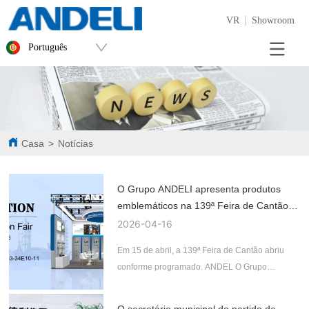
VR
Showroom
Português
Casa
>
Notícias
O Grupo ANDELI apresenta produtos
emblemáticos na 139ª Feira de Cantão,
destacando a força da manufatura
2026-04-16
inteligente da China
Em 15 de abril, a 139ª Feira de Cantão abriu
conforme programado. ANDEL O Grupo
apresentou um amplo portfólio de produtos,
incluindo sistemas inteligentes de distribuição
O secretário municipal do partido de